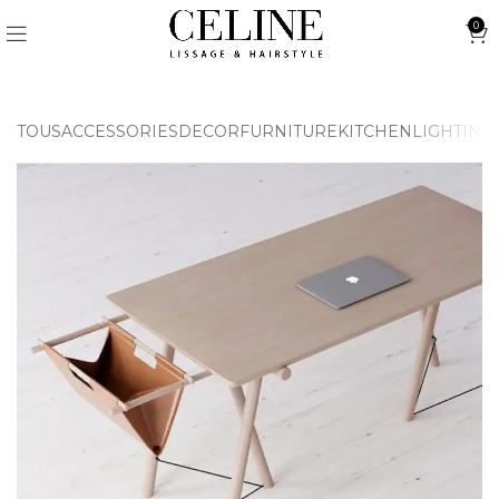
0
TOUS
ACCESSORIES
DECOR
FURNITURE
KITCHEN
LIGHTING